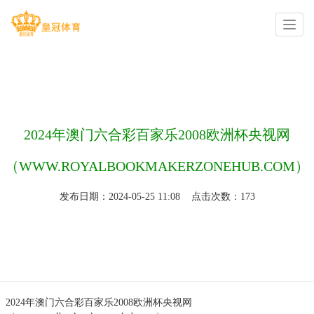
你的位置：
十大体育平台投注
>
十大足球博彩
>
2024年澳门六合彩百家乐2008欧洲杯央视网
（WWW.ROYALBOOKMAKERZONEHUB.COM）
发布日期：2024-05-25 11:08 点击次数：173
2024年澳门六合彩百家乐2008欧洲杯央视网