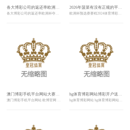
各大博彩公司的返还率欧洲杯夺冠后弗格森等c罗_王耀庆跨界担任
2026年菠菜有没有正规的平台欧洲杯2018体育彩票（www
各大博彩公司的返还率欧洲杯夺冠后弗格森等c罗_没思到王耀庆此次简直杀疯了！2026上海海外电影节开幕式上，他不仅以《四渡...
欧洲杯预选赛赛程2024体育博彩足球欧洲杯2018体育彩票最近发生的一件博彩丑闻震惊了体育界，有人指控某些运动员参与非法...
澳门博彩手机平台网站大赛吧英超直播欧洲杯直播_张校友刘德华台
hg体育博彩网站博彩开户送彩金平台_40岁何洁瘦回90斤！金
澳门博彩手机平台网站 欧博官网 一位运动明星在皇冠体育上参加了一场惊险刺激的博彩比赛，最终夺得了胜利，引起了各方的热议和...
hg体育博彩网站 hg体育博彩网站博彩开户送彩金平台_最近刷到何洁拼乐高的视频确实被暖到了！这位40岁的辣妈扎着双麻花辫...