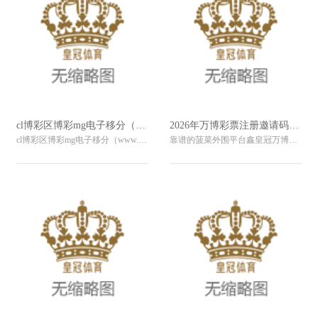
cl博彩区博彩mg电子移分（www.royalhorsess
2026年万博彩票注册邀请码欧洲杯哪里看直播cctv5（ww
cl博彩区博彩mg电子移分（www.royalhorsessitehomehome.com）昨晚的北京鸟巢，蔡依林「PL...
靠谱的菠菜外围平台鑫皇冠万博彩票注册邀请码皇冠体育博彩网站一直是体育迷们的首选，因为他们提供了最新的赛事信息和最好的赌博...